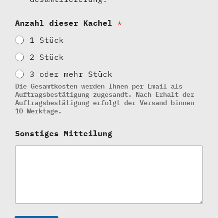
K
Anzahl dieser Kachel
*
a
c
1 Stück
h
e
2 Stück
l
L
3 oder mehr Stück
i
Die Gesamtkosten werden Ihnen per Email als
e
Auftragsbestätigung zugesandt. Nach Erhalt der
f
Auftragsbestätigung erfolgt der Versand binnen
e
10 Werktage.
r
a
Sonstiges Mitteilung
d
r
e
s
s
e
A
n
z